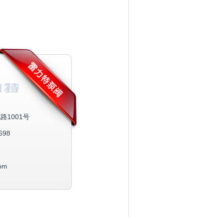
1001号
698
com